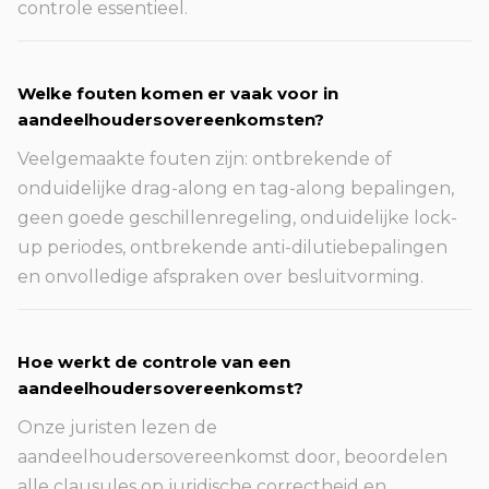
controle essentieel.
Welke fouten komen er vaak voor in
aandeelhoudersovereenkomsten?
Veelgemaakte fouten zijn: ontbrekende of
onduidelijke drag-along en tag-along bepalingen,
geen goede geschillenregeling, onduidelijke lock-
up periodes, ontbrekende anti-dilutiebepalingen
en onvolledige afspraken over besluitvorming.
Hoe werkt de controle van een
aandeelhoudersovereenkomst?
Onze juristen lezen de
aandeelhoudersovereenkomst door, beoordelen
alle clausules op juridische correctheid en