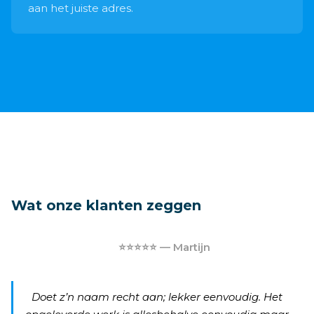
aan het juiste adres.
Wat onze klanten zeggen
⭐⭐⭐⭐⭐ — Martijn
Doet z’n naam recht aan; lekker eenvoudig. Het