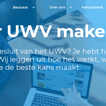
Bezwaar
Over ons
Kennisbank
r UWV make
esluit van het UWV? Je hebt 
j leggen uit hoe het werkt, w
je de beste kans maakt.