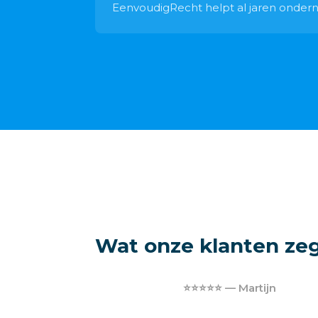
EenvoudigRecht helpt al jaren ondernem
Wat onze klanten ze
⭐⭐⭐⭐⭐ — Martijn