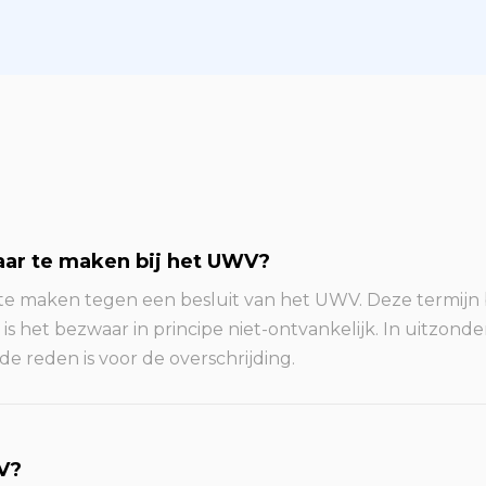
aar te maken bij het UWV?
 te maken tegen een besluit van het UWV. Deze termij
n is het bezwaar in principe niet-ontvankelijk. In uitzond
e reden is voor de overschrijding.
V?