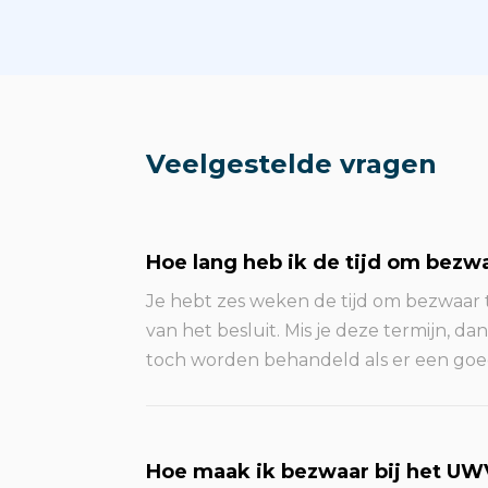
Veelgestelde vragen
Hoe lang heb ik de tijd om bezw
Je hebt zes weken de tijd om bezwaar
van het besluit. Mis je deze termijn, da
toch worden behandeld als er een goed
Hoe maak ik bezwaar bij het UW