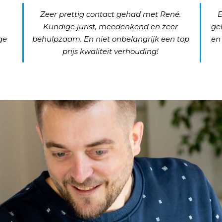
Zeer prettig contact gehad met René.
E
Kundige jurist, meedenkend en zeer
ge
ge
behulpzaam. En niet onbelangrijk een top
en
prijs kwaliteit verhouding!