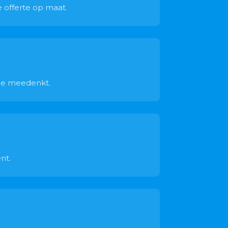
e offerte op maat.
 je meedenkt.
nt.