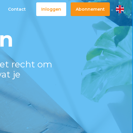
Contact
Inloggen
Abonnement
n
het recht om
at je