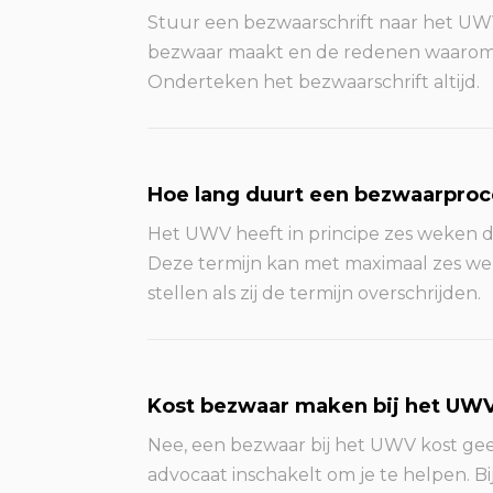
Stuur een bezwaarschrift naar het UWV
bezwaar maakt en de redenen waarom je
Onderteken het bezwaarschrift altijd.
Hoe lang duurt een bezwaarproc
Het UWV heeft in principe zes weken d
Deze termijn kan met maximaal zes wek
stellen als zij de termijn overschrijden.
Kost bezwaar maken bij het UW
Nee, een bezwaar bij het UWV kost geen 
advocaat inschakelt om je te helpen. B