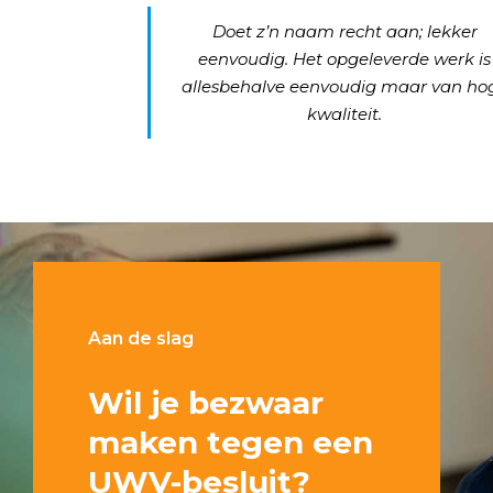
Doet z’n naam recht aan; lekker
eenvoudig. Het opgeleverde werk is
allesbehalve eenvoudig maar van ho
kwaliteit.
Aan de slag
Wil je bezwaar
maken tegen een
UWV-besluit?