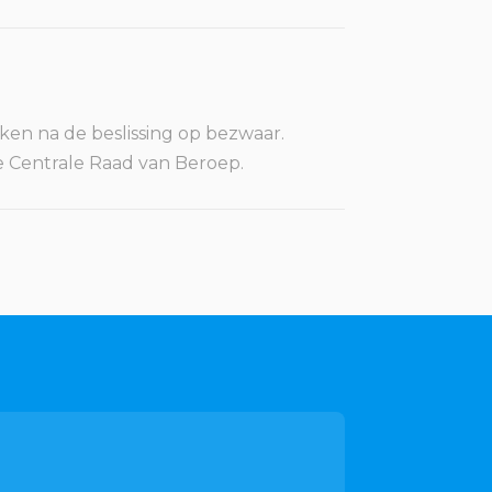
eken na de beslissing op bezwaar.
 de Centrale Raad van Beroep.