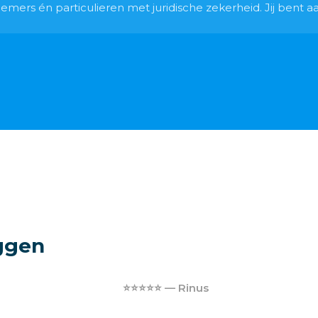
ers én particulieren met juridische zekerheid. Jij bent aan
ggen
⭐⭐⭐⭐⭐ — Rinus