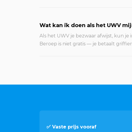
Wat kan ik doen als het UWV mij
Als het UWV je bezwaar afwijst, kun je
Beroep is niet gratis — je betaalt grif
✅ Vaste prijs vooraf