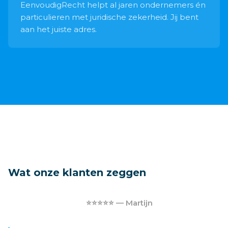
EenvoudigRecht helpt al jaren ondernemers én
particulieren met juridische zekerheid. Jij bent
aan het juiste adres.
Wat onze klanten zeggen
⭐⭐⭐⭐⭐ — Martijn