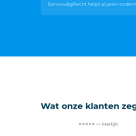
EenvoudigRecht helpt al jaren ondernem
Wat onze klanten ze
⭐⭐⭐⭐⭐ — Martijn