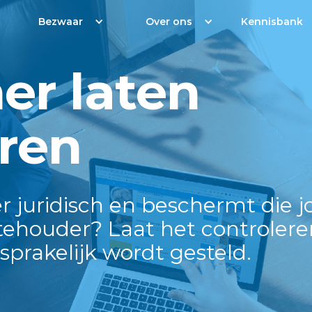
Bezwaar
Over ons
Kennisbank
er laten
eren
r juridisch en beschermt die j
tehouder? Laat het controlere
nsprakelijk wordt gesteld.