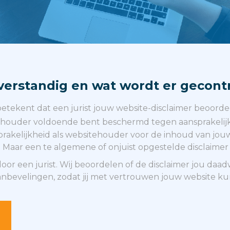
verstandig en wat wordt er gecont
betekent dat een jurist jouw website-disclaimer beoordee
itehouder voldoende bent beschermd tegen aansprakelij
rakelijkheid als websitehouder voor de inhoud van jouw
. Maar een te algemene of onjuist opgestelde disclaime
oor een jurist. Wij beoordelen of de disclaimer jou daa
bevelingen, zodat jij met vertrouwen jouw website kunt