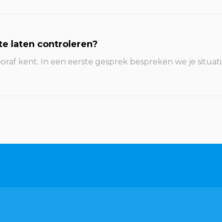
te laten controleren?
oraf kent. In een eerste gesprek bespreken we je situat