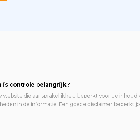
is controle belangrijk?
w website die aansprakelijkheid beperkt voor de inhoud v
den in de informatie. Een goede disclaimer beperkt jou