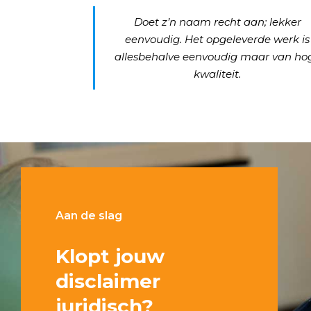
Doet z’n naam recht aan; lekker
eenvoudig. Het opgeleverde werk is
allesbehalve eenvoudig maar van ho
kwaliteit.
Aan de slag
Klopt jouw
disclaimer
juridisch?