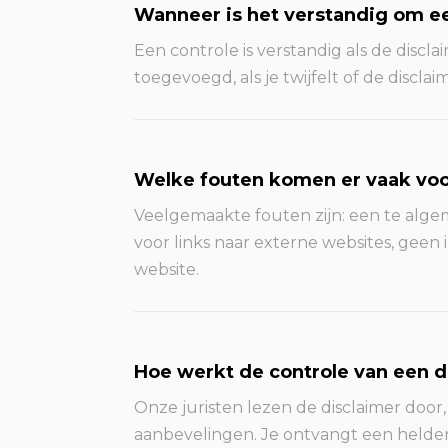
Wanneer is het verstandig om ee
Een controle is verstandig als de discla
toegevoegd, als je twijfelt of de discl
Welke fouten komen er vaak voor
Veelgemaakte fouten zijn: een te alge
voor links naar externe websites, gee
website.
Hoe werkt de controle van een d
Onze juristen lezen de disclaimer door
aanbevelingen. Je ontvangt een helde