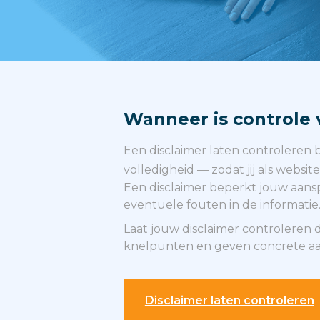
Wanneer is controle 
Een disclaimer laten controleren 
volledigheid — zodat jij als webs
Een disclaimer beperkt jouw aansp
eventuele fouten in de informatie
Laat jouw disclaimer controleren d
knelpunten en geven concrete aan
Disclaimer laten controleren