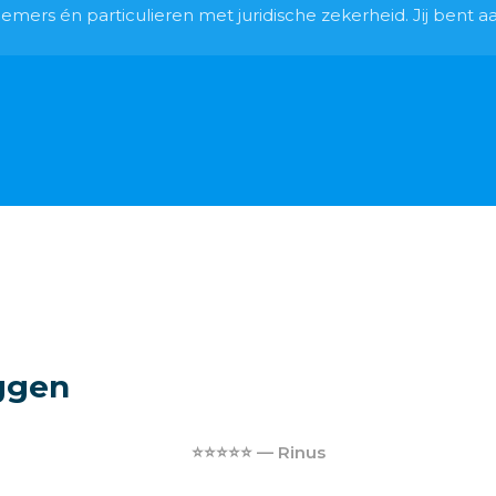
ers én particulieren met juridische zekerheid. Jij bent aan
ggen
⭐⭐⭐⭐⭐ — Rinus