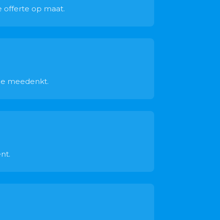
e offerte op maat.
 je meedenkt.
nt.