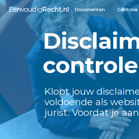
Documenten
Controle
Disclaim
control
Klopt jouw disclaime
voldoende als websi
jurist. Voordat je aa