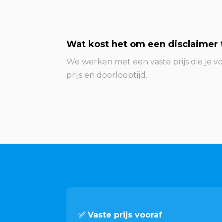
Wat kost het om een disclaimer 
We werken met een vaste prijs die je vo
prijs en doorlooptijd.
✅ Vaste prijs vooraf