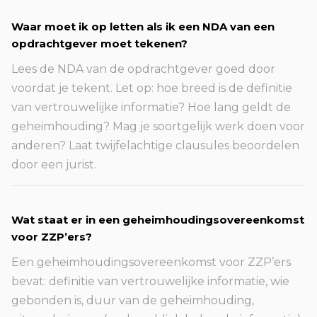
Waar moet ik op letten als ik een NDA van een
opdrachtgever moet tekenen?
Lees de NDA van de opdrachtgever goed door
voordat je tekent. Let op: hoe breed is de definitie
van vertrouwelijke informatie? Hoe lang geldt de
geheimhouding? Mag je soortgelijk werk doen voor
anderen? Laat twijfelachtige clausules beoordelen
door een jurist.
Wat staat er in een geheimhoudingsovereenkomst
voor ZZP’ers?
Een geheimhoudingsovereenkomst voor ZZP’ers
bevat: definitie van vertrouwelijke informatie, wie
gebonden is, duur van de geheimhouding,