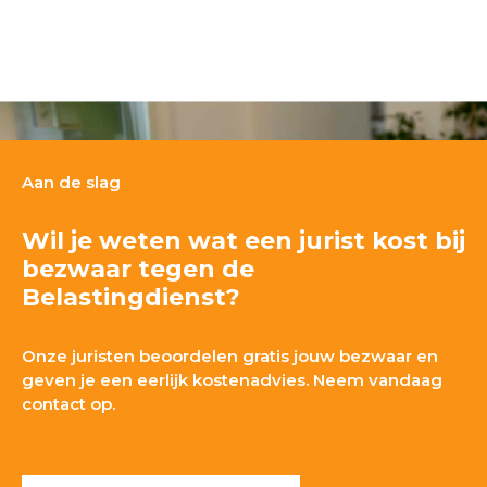
Aan de slag
Wil je weten wat een jurist kost bij
bezwaar tegen de
Belastingdienst?
Onze juristen beoordelen gratis jouw bezwaar en
geven je een eerlijk kostenadvies. Neem vandaag
contact op.