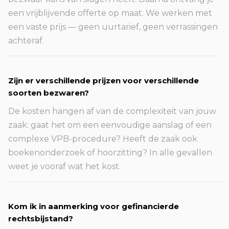
een vrijblijvende offerte op maat. We werken met
een vaste prijs — geen uurtarief, geen verrassingen
achteraf.
Zijn er verschillende prijzen voor verschillende
soorten bezwaren?
De kosten hangen af van de complexiteit van jouw
zaak: gaat het om een eenvoudige aanslag of een
complexe VPB-procedure? Heeft de zaak ook
boekenonderzoek of hoorzitting? In alle gevallen
weet je vooraf wat het kost.
Kom ik in aanmerking voor gefinancierde
rechtsbijstand?