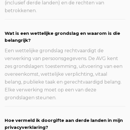
(inclusief derde landen) en de rechten van
betrokkenen.
Wat is een wettelijke grondslag en waarom is die
belangrijk?
Een wettelijke grondslag rechtvaardigt de
verwerking van persoonsgegevens. De AVG kent
zes grondslagen: toestemming, uitvoering van een
overeenkomst, wettelijke verplichting, vitaal
belang, publieke taak en gerechtvaardigd belang.
Elke verwerking moet op een van deze
grondslagen steunen.
Hoe vermeld ik doorgifte aan derde landen in mijn
privacyverklaring?