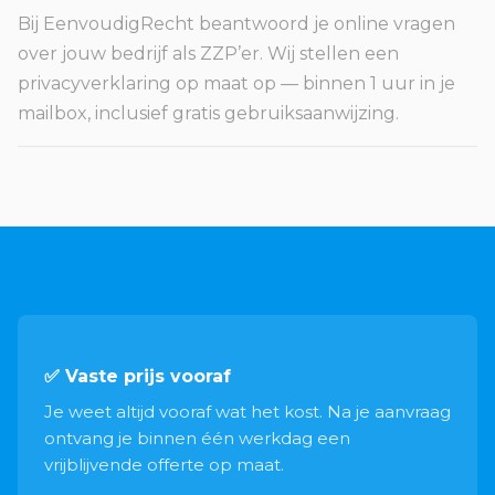
Bij EenvoudigRecht beantwoord je online vragen
over jouw bedrijf als ZZP’er. Wij stellen een
privacyverklaring op maat op — binnen 1 uur in je
mailbox, inclusief gratis gebruiksaanwijzing.
✅ Vaste prijs vooraf
Je weet altijd vooraf wat het kost. Na je aanvraag
ontvang je binnen één werkdag een
vrijblijvende offerte op maat.