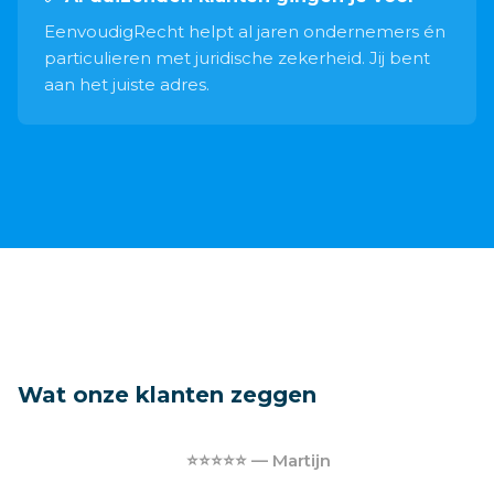
EenvoudigRecht helpt al jaren ondernemers én
particulieren met juridische zekerheid. Jij bent
aan het juiste adres.
Wat onze klanten zeggen
⭐⭐⭐⭐⭐ — Martijn