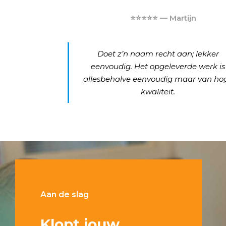
⭐⭐⭐⭐⭐ — Martijn
Doet z’n naam recht aan; lekker
eenvoudig. Het opgeleverde werk is
allesbehalve eenvoudig maar van ho
kwaliteit.
Aan de slag
Klopt jouw