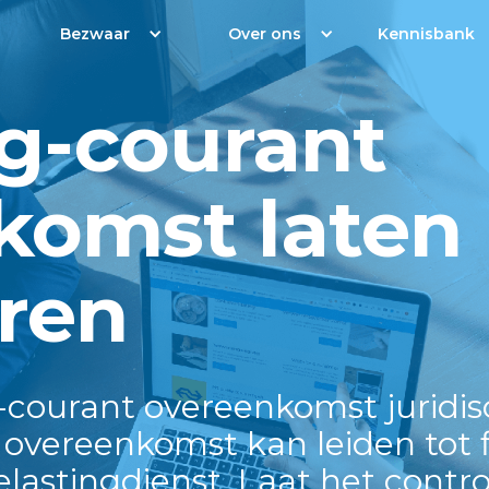
Bezwaar
Over ons
Kennisbank
g-courant
komst laten
eren
-courant overeenkomst juridis
e overeenkomst kan leiden tot f
elastingdienst. Laat het contro