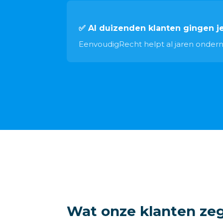
✅ Al duizenden klanten gingen j
EenvoudigRecht helpt al jaren ondernem
Wat onze klanten ze