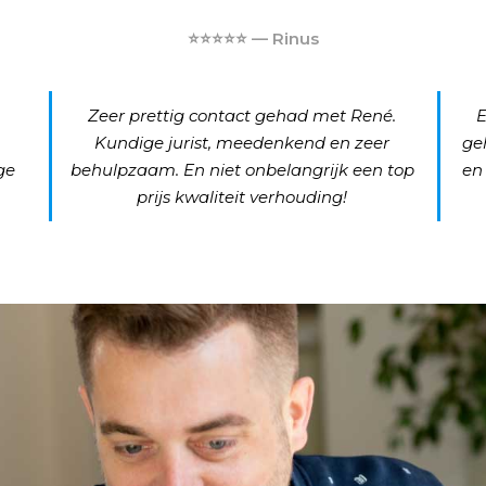
⭐⭐⭐⭐⭐ — Rinus
Zeer prettig contact gehad met René.
E
Kundige jurist, meedenkend en zeer
ge
ge
behulpzaam. En niet onbelangrijk een top
en
prijs kwaliteit verhouding!