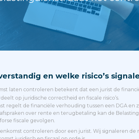
erstandig en welke risico’s signal
t laten controleren betekent dat een jurist de financ
lt op juridische correctheid en fiscale risico’s.
 regelt de financiële verhouding tussen een DGA en zij
spraken over rente en terugbetaling kan de Belasting
orse fiscale gevolgen.
nkomst controleren door een jurist. Wij signaleren de r
st juridisch en fiscaal op orde is.