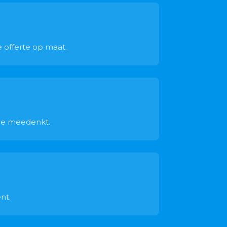
e offerte op maat.
 je meedenkt.
nt.