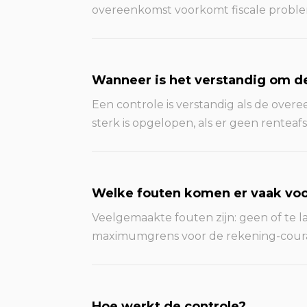
overeenkomst voorkomt fiscale probl
Wanneer is het verstandig om d
Een controle is verstandig als de over
sterk is opgelopen, als er geen renteaf
Welke fouten komen er vaak vo
Veelgemaakte fouten zijn: geen of te 
maximumgrens voor de rekening-courant 
Hoe werkt de controle?