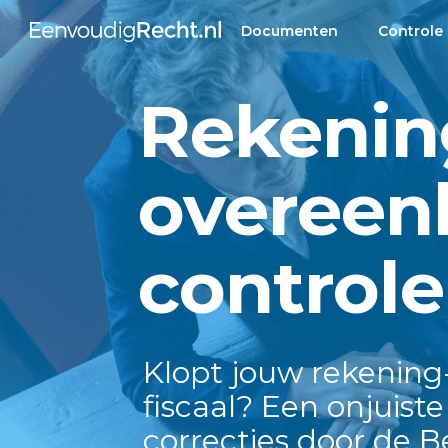
Documenten
Controle
Rekenin
overeen
control
Klopt jouw rekening
fiscaal? Een onjuist
correcties door de B