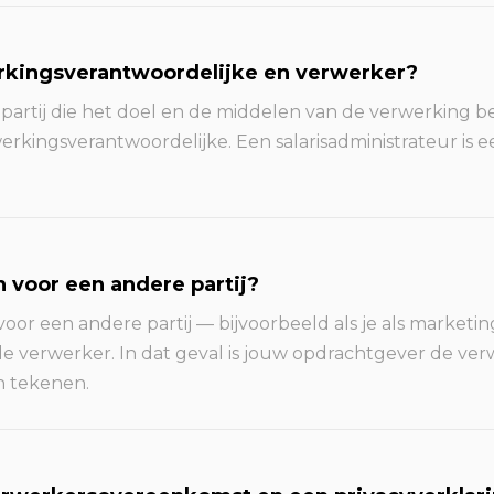
erkingsverantwoordelijke en verwerker?
partij die het doel en de middelen van de verwerking b
rkingsverantwoordelijke. Een salarisadministrateur is e
n voor een andere partij?
voor een andere partij — bijvoorbeeld als je als marketi
de verwerker. In dat geval is jouw opdrachtgever de ve
n tekenen.