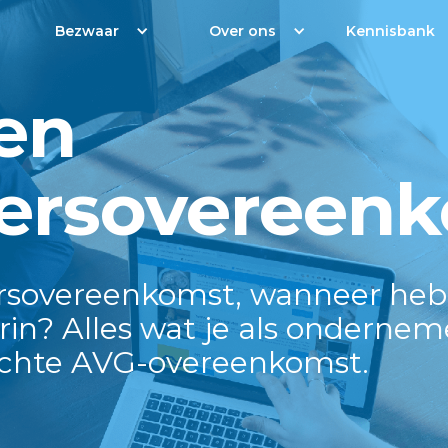
Bezwaar
Over ons
Kennisbank
en
ersovereen
rsovereenkomst, wanneer heb 
rin? Alles wat je als onderne
ichte AVG-overeenkomst.