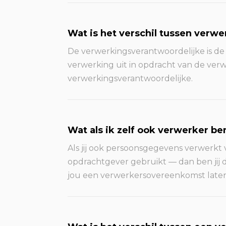
Wat is het verschil tussen verw
De verwerkingsverantwoordelijke is de 
verwerking uit in opdracht van de verwe
verwerkingsverantwoordelijke.
Wat als ik zelf ook verwerker be
Als jij ook persoonsgegevens verwerkt 
opdrachtgever gebruikt — dan ben jij 
jou een verwerkersovereenkomst late