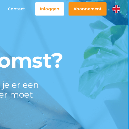
Contact
Inloggen
Abonnement
komst?
je er een
mer moet