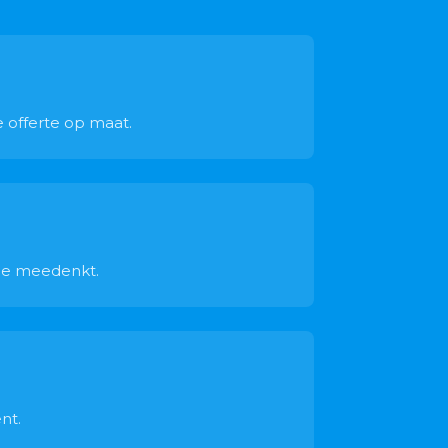
e offerte op maat.
 je meedenkt.
nt.