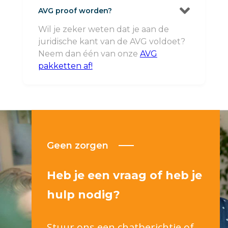

AVG proof worden?
Wil je zeker weten dat je aan de
juridische kant van de AVG voldoet?
Neem dan één van onze
AVG
pakketten af!
Geen zorgen
Heb je een vraag of heb je
hulp nodig?
Stuur ons een chatberichtje of