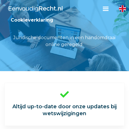
Cookieverklaring
Juridische documenten in een handomdraai
online geregeld.

Altijd up-to-date door onze updates bij
wetswijzigingen