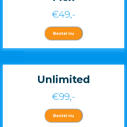
€49,-
Bestel nu
Grapje
Unlimited
€99,-
Bestel nu